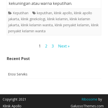
kekuningan atau warna keputihan.
Keputihan
keputihan
,
klinik apollo
,
klinik apollo
jakarta
,
klinik ginekologi
,
klinik kelamin
,
klinik kelamin
jakarta
,
klinik kelamin wanita
,
klinik penyakit kelamin
,
klinik
penyakit kelamin wanita
Posts
1
2
3
Next »
pagination
Recent Post
Erosi Serviks
Copyright 2021
Ribosome
by
Klinik Apollo
GalussoThemes.com