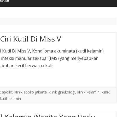
KAMI
content
 Ciri Kutil Di Miss V
iri Kutil Di Miss V, Kondiloma akuminata (kutil kelamin)
 infeksi menular seksual (IMS) yang menyebabkan
buhan kecil berwarna kulit
ik apollo
,
klinik apollo jakarta
,
klinik ginekologi
,
klinik kelamin
,
klinik
kutil kelamin