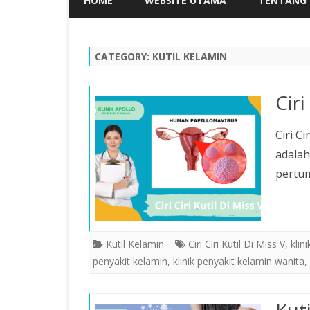
HOME
WEBSITE UTAMA
TENTANG 
CATEGORY:
KUTIL KELAMIN
Ciri
Ciri C
adalah
pertum
Kutil Kelamin
Ciri Ciri Kutil Di Miss V
,
klin
penyakit kelamin
,
klinik penyakit kelamin wanita
,