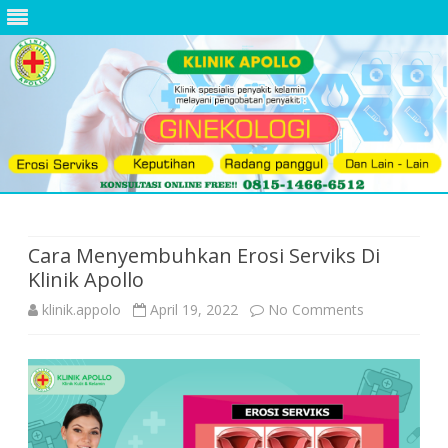
Skip
to
content
Cara Menyembuhkan Erosi Serviks Di
Klinik Apollo
on
klinik.appolo
April 19, 2022
No Comments
Cara
Menyembuh
Erosi