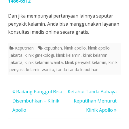
1466-6512
.
Dan jika mempunyai pertanyaan lainnya seputar
penyakit kelamin, Anda bisa menggunakan layanan
konsultasi medis online secara gratis.
Keputihan
keputihan
,
klinik apollo
,
klinik apollo
jakarta
,
klinik ginekologi
,
klinik kelamin
,
klinik kelamin
jakarta
,
klinik kelamin wanita
,
klinik penyakit kelamin
,
klinik
penyakit kelamin wanita
,
tanda-tanda keputihan
Post
Radang Panggul Bisa
Ketahui Tanda Bahaya
navigation
Disembuhkan – Klinik
Keputihan Menurut
Apollo
Klinik Apollo