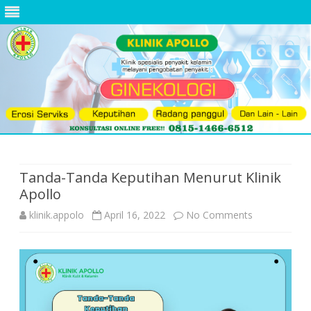
Skip
to
content
Tanda-Tanda Keputihan Menurut Klinik
Apollo
on
klinik.appolo
April 16, 2022
No Comments
Tanda-
Tanda
Keputihan