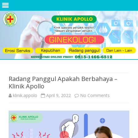
Skip
to
content
Radang Panggul Apakah Berbahaya –
Klinik Apollo
on
klinik.appolo
April 9, 2022
No Comments
Radang
Panggul
Apakah